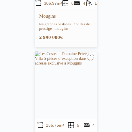
306.97m²
6
4
1
Mougins
les grandes bastides | 3 villas de
prestige | mougins
2 990 000€
156.75m²
5
4