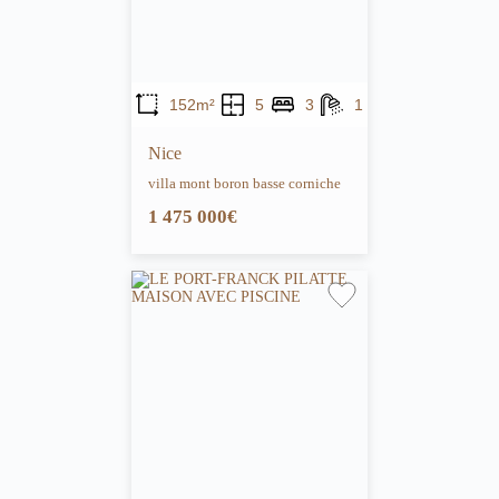
152m²
5
3
1
Nice
villa mont boron basse corniche
1 475 000€