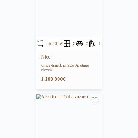
85.43m²
3
2
1
Nice
//nice-franck pilatte 3p etage
eleve//
1 100 000€