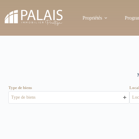
Passer
au
contenu
Propriétés
Progra
Type de biens
Local
Type de biens
Loc