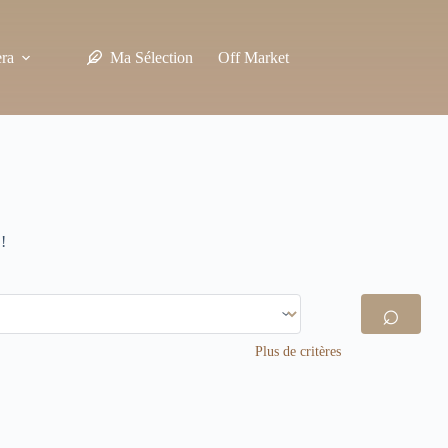
era
Ma Sélection
Off Market
EN
!
⌕
Plus de critères